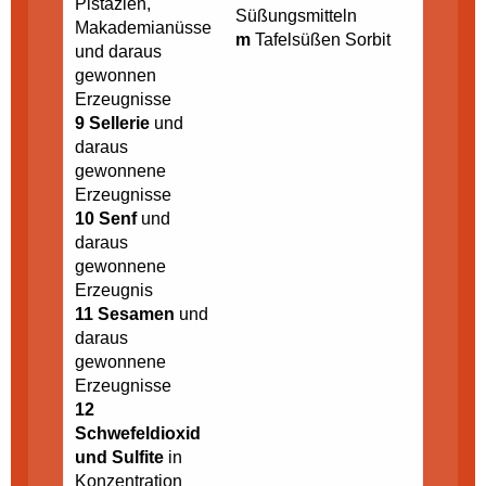
Pistazien,
Süßungsmitteln
Makademianüsse
m
Tafelsüßen Sorbit
und daraus
gewonnen
Erzeugnisse
9 Sellerie
und
daraus
gewonnene
Erzeugnisse
10 Senf
und
daraus
gewonnene
Erzeugnis
11 Sesamen
und
daraus
gewonnene
Erzeugnisse
12
Schwefeldioxid
und Sulfite
in
Konzentration