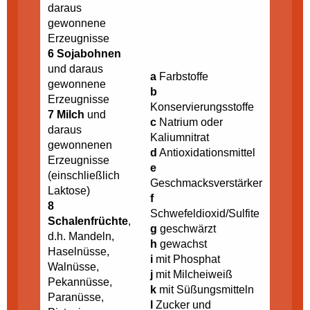
daraus
gewonnene
Erzeugnisse
6 Sojabohnen
und daraus
a
Farbstoffe
gewonnene
b
Erzeugnisse
Konservierungsstoffe
7 Milch
und
c
Natrium oder
daraus
Kaliumnitrat
gewonnenen
d
Antioxidationsmittel
Erzeugnisse
e
(einschließlich
Geschmacksverstärker
Laktose)
f
8
Schwefeldioxid/Sulfite
Schalenfrüchte
,
g
geschwärzt
d.h. Mandeln,
h
gewachst
Haselnüsse,
i
mit Phosphat
Walnüsse,
j
mit Milcheiweiß
Pekannüsse,
k
mit Süßungsmitteln
Paranüsse,
l
Zucker und