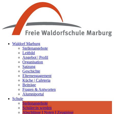
Waldorf Marburg
Stellenangebote
Leitbild
Angebot | Profil
Organisation
Satzung
Geschichte
Elternengagement
Küche | Cafeteria
Beiträge
Fragen & Antworten
Alumniportal
Schule
Stellenangebote
Schüler:in werden
Abschlüsse I Noten I Zeugnisse