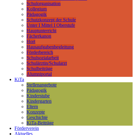
Schulorganisation
Kollegium
Pädagogik
Schutzkonzept der Schule
Unter I Mittel I Oberstufe
Hauptunterricht
Fächerkanon
Hort
Hausaufgabenbegleitung
Förderbereich
Schulsozialarbeit
Schulärztin/Schularzt
Schulbeiträge
Alumniportal
KiTa
Stellenangebote
Pädagogik
Kinderstube
Kindergarten
Eltern
Konzepte
Geschichte
KiTa-Beiträge
Förderverein
Aktuelles