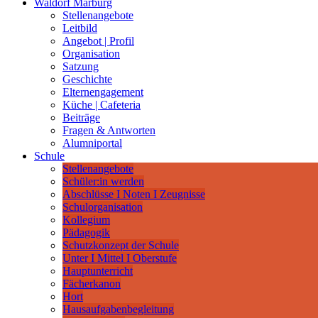
Waldorf Marburg
Stellenangebote
Leitbild
Angebot | Profil
Organisation
Satzung
Geschichte
Elternengagement
Küche | Cafeteria
Beiträge
Fragen & Antworten
Alumniportal
Schule
Stellenangebote
Schüler:in werden
Abschlüsse I Noten I Zeugnisse
Schulorganisation
Kollegium
Pädagogik
Schutzkonzept der Schule
Unter I Mittel I Oberstufe
Hauptunterricht
Fächerkanon
Hort
Hausaufgabenbegleitung