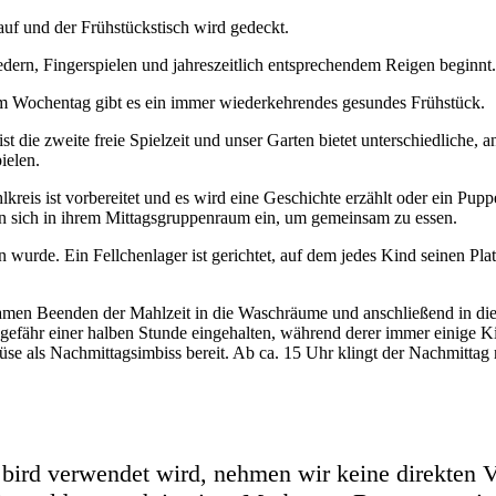
auf und der Frühstückstisch wird gedeckt.
ern, Fingerspielen und jahreszeitlich entsprechendem Reigen beginnt.
m Wochentag gibt es ein immer wiederkehrendes gesundes Frühstück.
t die zweite freie Spielzeit und unser Garten bietet unterschiedliche
ielen.
eis ist vorbereitet und es wird eine Geschichte erzählt oder ein Puppens
n sich in ihrem Mittagsgruppenraum ein, um gemeinsam zu essen.
wurde. Ein Fellchenlager ist gerichtet, auf dem jedes Kind seinen Pla
en Beenden der Mahlzeit in die Waschräume und anschließend in die v
efähr einer halben Stunde eingehalten, während derer immer einige K
üse als Nachmittagsimbiss bereit. Ab ca. 15 Uhr klingt der Nachmittag m
e bird verwendet wird, nehmen wir keine direkten