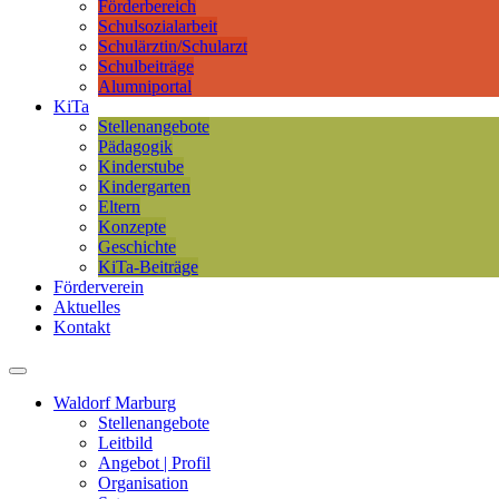
Förderbereich
Schulsozialarbeit
Schulärztin/Schularzt
Schulbeiträge
Alumniportal
KiTa
Stellenangebote
Pädagogik
Kinderstube
Kindergarten
Eltern
Konzepte
Geschichte
KiTa-Beiträge
Förderverein
Aktuelles
Kontakt
Waldorf Marburg
Stellenangebote
Leitbild
Angebot | Profil
Organisation