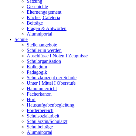
Satzung
Geschichte
Elternengagement
Küche | Cafeteria
Beiträge
Fragen & Antworten
Alumniportal
Schule
Stellenangebote
Schüler:in werden
Abschlüsse I Noten I Zeugnisse
Schulorganisation
Kollegium
Pädagogik
Schutzkonzept der Schule
Unter I Mittel I Oberstufe
Hauptunterricht
Fächerkanon
Hort
Hausaufgabenbegleitung
Förderbereich
Schulsozialarbeit
Schulärztin/Schularzt
Schulbeiträge
Alumniportal