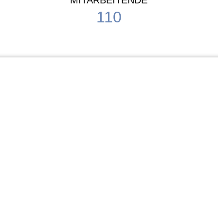
MITARBEITENDE
110
Schule