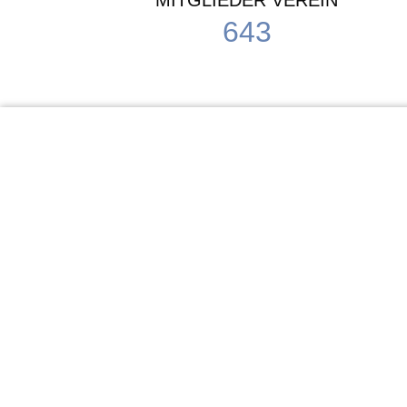
MITGLIEDER VEREIN
643
KiTa