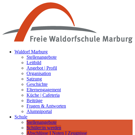
Waldorf Marburg
Stellenangebote
Leitbild
Angebot | Profil
Organisation
Satzung
Geschichte
Elternengagement
Küche | Cafeteria
Beiträge
Fragen & Antworten
Alumniportal
Schule
Stellenangebote
Schüler:in werden
Abschlüsse I Noten I Zeugnisse