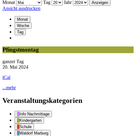
Monat
Tag
Jahr
Ansicht
ausdrucken
Monat
Woche
Tag
Pfingstmontag
Pfingstmontag
ganzer Tag
20. Mai 2024
iCal
...mehr
Veranstaltungskategorien
Info Nachmittage
Kindergarten
Schule
Waldorf Marburg