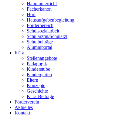
Hauptunterricht
Fächerkanon
Hort
Hausaufgabenbegleitung
Förderbereich
Schulsozialarbeit
Schulärztin/Schularzt
Schulbeiträge
Alumniportal
KiTa
Stellenangebote
Pädagogik
Kinderstube
Kindergarten
Eltern
Konzepte
Geschichte
KiTa-Beiträge
Förderverein
Aktuelles
Kontakt