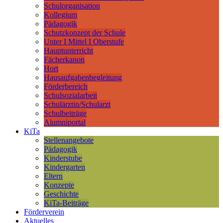
Schulorganisation
Kollegium
Pädagogik
Schutzkonzept der Schule
Unter I Mittel I Oberstufe
Hauptunterricht
Fächerkanon
Hort
Hausaufgabenbegleitung
Förderbereich
Schulsozialarbeit
Schulärztin/Schularzt
Schulbeiträge
Alumniportal
KiTa
Stellenangebote
Pädagogik
Kinderstube
Kindergarten
Eltern
Konzepte
Geschichte
KiTa-Beiträge
Förderverein
Aktuelles