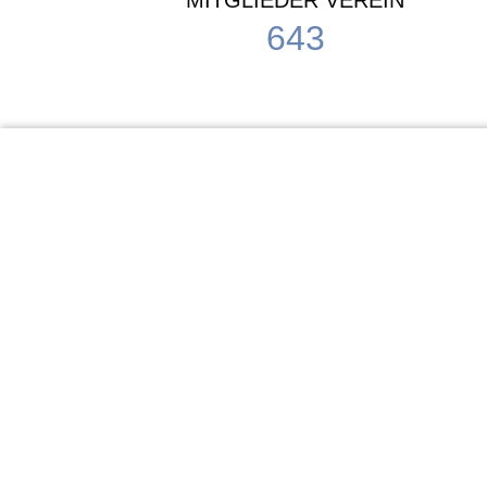
MITGLIEDER VEREIN
643
KiTa