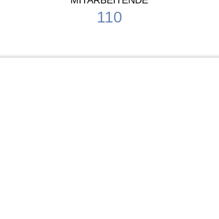
MITARBEITENDE
110
Schule