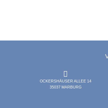
"Di
← ZU
V
OCKERSHÄUSER ALLEE 14
35037 MARBURG