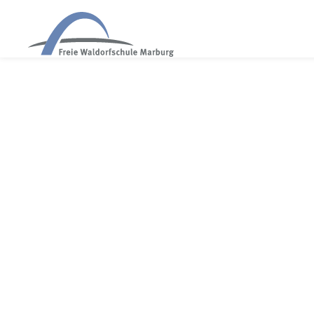
WALDORF MARBURG
"Die Welle" Klassenspiel der 12. Klasse
6. Juli