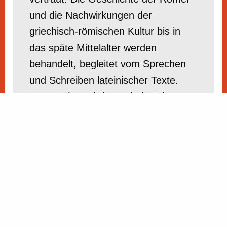
und die Nachwirkungen der
griechisch-römischen Kultur bis in
das späte Mittelalter werden
behandelt, begleitet vom Sprechen
und Schreiben lateinischer Texte.
Das Rechnen bringt mit der Zins-
und Prozentrechnung den Übergang
zur abstrakten Algebra.
7. Klasse:
In der 7. Klasse wird dem Interesse
der Schüler für
naturwissenschaftliche
Zusammenhänge im verstärkten