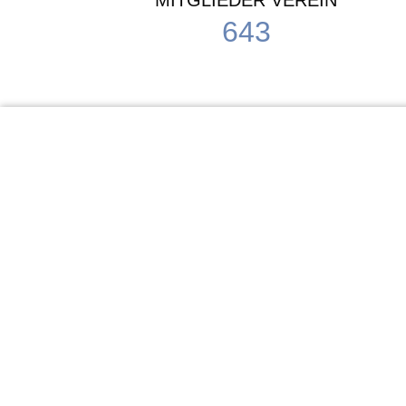
MITGLIEDER VEREIN
643
KiTa