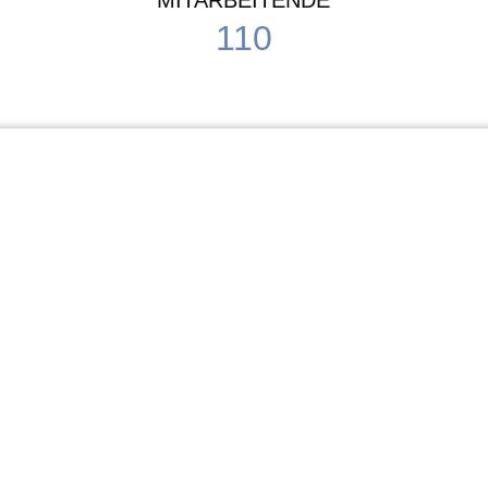
MITARBEITENDE
110
Schule