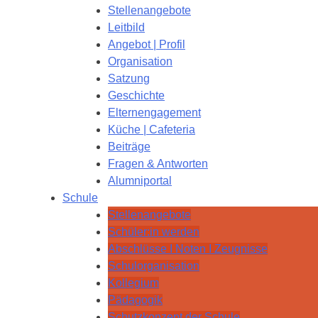
Stellenangebote
Leitbild
Angebot | Profil
Organisation
Satzung
Geschichte
Elternengagement
Küche | Cafeteria
Beiträge
Fragen & Antworten
Alumniportal
Schule
Stellenangebote
Schüler:in werden
Abschlüsse I Noten I Zeugnisse
Schulorganisation
Kollegium
Pädagogik
Schutzkonzept der Schule