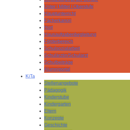
Unter I Mittel I Oberstufe
Hauptunterricht
Fächerkanon
Hort
Hausaufgabenbegleitung
Förderbereich
Schulsozialarbeit
Schulärztin/Schularzt
Schulbeiträge
Alumniportal
KiTa
Stellenangebote
Pädagogik
Kinderstube
Kindergarten
Eltern
Konzepte
Geschichte