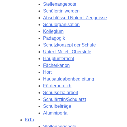
Stellenangebote
Schüler:in werden
Abschlüsse I Noten I Zeugnisse
Schulorganisation
Kollegium
Pädagogik
Schutzkonzept der Schule
Unter I Mittel I Oberstufe
Hauptunterricht
Fächerkanon
Hort
Hausaufgabenbegleitung
Förderbereich
Schulsozialarbeit
Schulärztin/Schularzt
Schulbeiträge
Alumniportal
KiTa
Stellenangebote