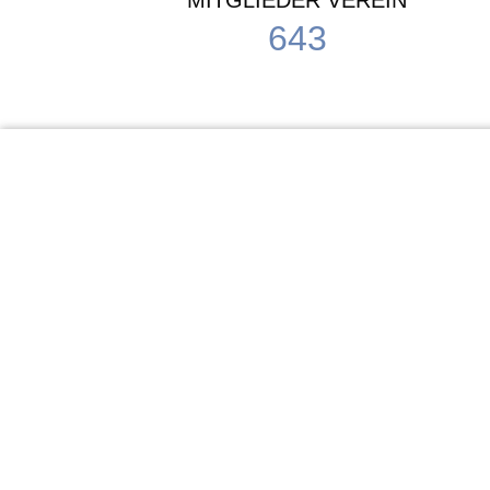
MITGLIEDER VEREIN
643
KiTa