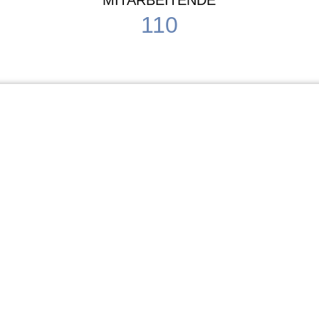
MITARBEITENDE
110
Schule