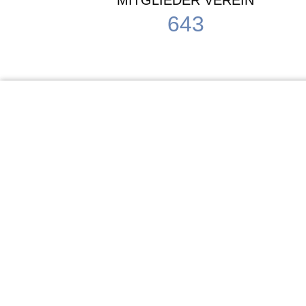
MITGLIEDER VEREIN
643
KiTa