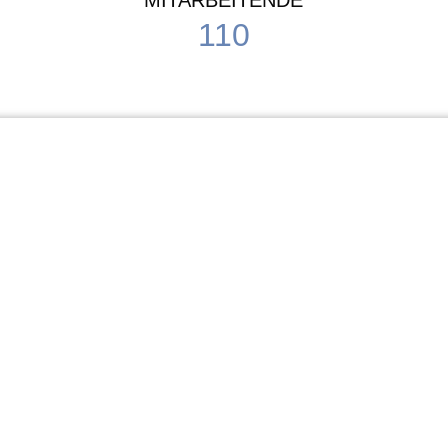
MITARBEITENDE
110
Schule