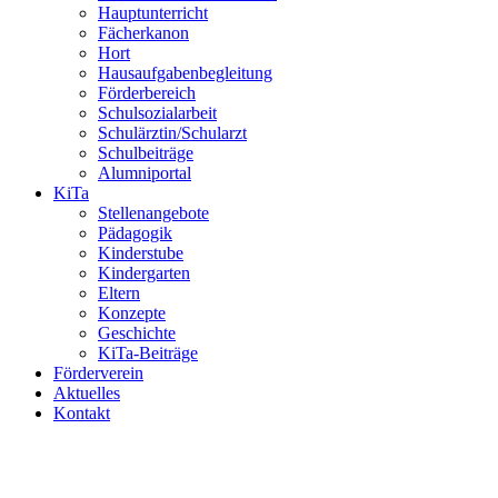
Hauptunterricht
Fächerkanon
Hort
Hausaufgabenbegleitung
Förderbereich
Schulsozialarbeit
Schulärztin/Schularzt
Schulbeiträge
Alumniportal
KiTa
Stellenangebote
Pädagogik
Kinderstube
Kindergarten
Eltern
Konzepte
Geschichte
KiTa-Beiträge
Förderverein
Aktuelles
Kontakt