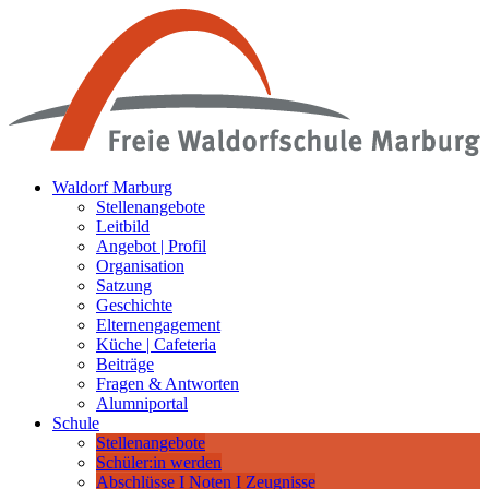
Waldorf Marburg
Stellenangebote
Leitbild
Angebot | Profil
Organisation
Satzung
Geschichte
Elternengagement
Küche | Cafeteria
Beiträge
Fragen & Antworten
Alumniportal
Schule
Stellenangebote
Schüler:in werden
Abschlüsse I Noten I Zeugnisse