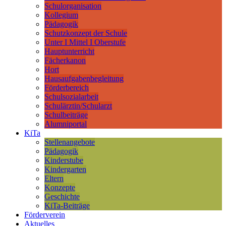
Schulorganisation
Kollegium
Pädagogik
Schutzkonzept der Schule
Unter I Mittel I Oberstufe
Hauptunterricht
Fächerkanon
Hort
Hausaufgabenbegleitung
Förderbereich
Schulsozialarbeit
Schulärztin/Schularzt
Schulbeiträge
Alumniportal
KiTa
Stellenangebote
Pädagogik
Kinderstube
Kindergarten
Eltern
Konzepte
Geschichte
KiTa-Beiträge
Förderverein
Aktuelles