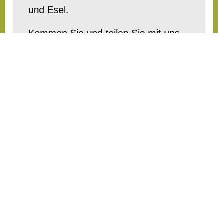
und Esel.
Kommen Sie und teilen Sie mit uns
diese besondere weihnachtliche
Atmosphäre.
Verein für Waldorfpädagogik Marburg e. V.
OCKERSHÄUSER ALLEE 14