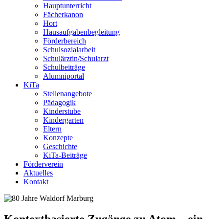
Hauptunterricht
Fächerkanon
Hort
Hausaufgabenbegleitung
Förderbereich
Schulsozialarbeit
Schulärztin/Schularzt
Schulbeiträge
Alumniportal
KiTa
Stellenangebote
Pädagogik
Kinderstube
Kindergarten
Eltern
Konzepte
Geschichte
KiTa-Beiträge
Förderverein
Aktuelles
Kontakt
Kontextbasierte Zugänge zu Atom – ein