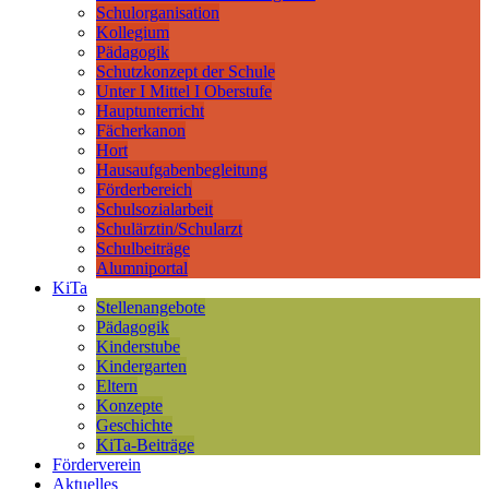
Schulorganisation
Kollegium
Pädagogik
Schutzkonzept der Schule
Unter I Mittel I Oberstufe
Hauptunterricht
Fächerkanon
Hort
Hausaufgabenbegleitung
Förderbereich
Schulsozialarbeit
Schulärztin/Schularzt
Schulbeiträge
Alumniportal
KiTa
Stellenangebote
Pädagogik
Kinderstube
Kindergarten
Eltern
Konzepte
Geschichte
KiTa-Beiträge
Förderverein
Aktuelles