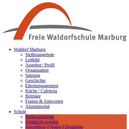
Waldorf Marburg
Stellenangebote
Leitbild
Angebot | Profil
Organisation
Satzung
Geschichte
Elternengagement
Küche | Cafeteria
Beiträge
Fragen & Antworten
Alumniportal
Schule
Stellenangebote
Schüler:in werden
Abschlüsse I Noten I Zeugnisse