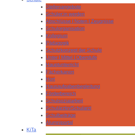
Stellenangebote
Schüler:in werden
Abschlüsse I Noten I Zeugnisse
Schulorganisation
Kollegium
Pädagogik
Schutzkonzept der Schule
Unter I Mittel I Oberstufe
Hauptunterricht
Fächerkanon
Hort
Hausaufgabenbegleitung
Förderbereich
Schulsozialarbeit
Schulärztin/Schularzt
Schulbeiträge
Alumniportal
KiTa