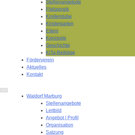
Stellenangebote
Pädagogik
Kinderstube
Kindergarten
Eltern
Konzepte
Geschichte
KiTa-Beiträge
Förderverein
Aktuelles
Kontakt
Waldorf Marburg
Stellenangebote
Leitbild
Angebot | Profil
Organisation
Satzung