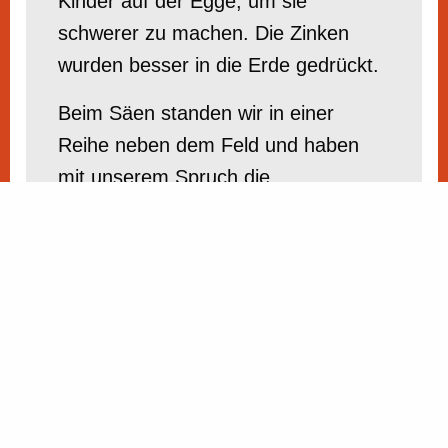
Kinder auf der Egge, um sie
schwerer zu machen. Die Zinken
wurden besser in die Erde gedrückt.
Beim Säen standen wir in einer
Reihe neben dem Feld und haben
mit unserem Spruch die
Roggenkörner eingesät. Wir durften
die Körner nicht auf einen Haufen
schmeißen. Unser Spruch klingt so:
Bemesst den Schritt!
Bemesst den Schwung!
Die Erde bleibt noch lange jung!
Dort fällt ein Korn, das stirbt und