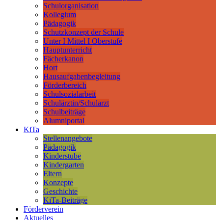
Schulorganisation
Kollegium
Pädagogik
Schutzkonzept der Schule
Unter I Mittel I Oberstufe
Hauptunterricht
Fächerkanon
Hort
Hausaufgabenbegleitung
Förderbereich
Schulsozialarbeit
Schulärztin/Schularzt
Schulbeiträge
Alumniportal
KiTa
Stellenangebote
Pädagogik
Kinderstube
Kindergarten
Eltern
Konzepte
Geschichte
KiTa-Beiträge
Förderverein
Aktuelles