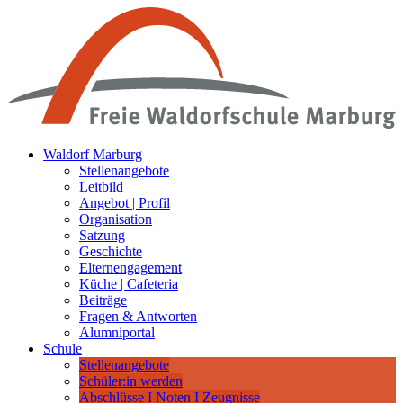
Waldorf Marburg
Stellenangebote
Leitbild
Angebot | Profil
Organisation
Satzung
Geschichte
Elternengagement
Küche | Cafeteria
Beiträge
Fragen & Antworten
Alumniportal
Schule
Stellenangebote
Schüler:in werden
Abschlüsse I Noten I Zeugnisse