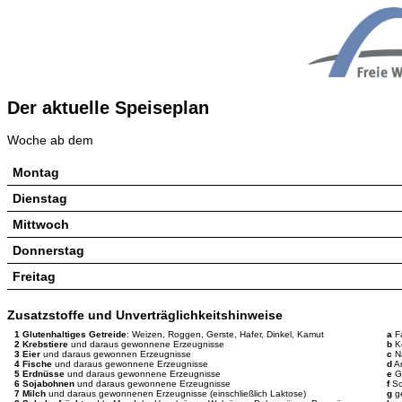
Der aktuelle Speiseplan
Woche ab dem
Montag
Dienstag
Mittwoch
Donnerstag
Freitag
Zusatzstoffe und Unverträglichkeitshinweise
1 Glutenhaltiges Getreide
: Weizen, Roggen, Gerste, Hafer, Dinkel, Kamut
a
Fa
2 Krebstiere
und daraus gewonnene Erzeugnisse
b
Ko
3 Eier
und daraus gewonnen Erzeugnisse
c
Na
4 Fische
und daraus gewonnene Erzeugnisse
d
An
5 Erdnüsse
und daraus gewonnene Erzeugnisse
e
Ge
6 Sojabohnen
und daraus gewonnene Erzeugnisse
f
Sc
7 Milch
und daraus gewonnenen Erzeugnisse (einschließlich Laktose)
g
ge