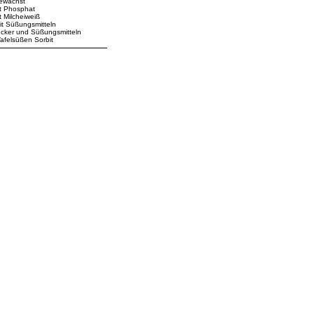
ewachst
t Phosphat
t Milcheiweiß
t Süßungsmitteln
cker und Süßungsmitteln
afelsüßen Sorbit