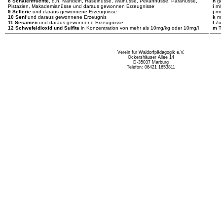
8 Schalenfrüchte
, d.h. Mandeln, Haselnüsse, Walnüsse, Pekannüsse, Paranüsse,
h
g
Pistazien, Makademianüsse und daraus gewonnen Erzeugnisse
i
mi
9 Sellerie
und daraus gewonnene Erzeugnisse
j
mi
10 Senf
und daraus gewonnene Erzeugnis
k
mi
11 Sesamen
und daraus gewonnene Erzeugnisse
l
Zu
12 Schwefeldioxid und Sulfite
in Konzentration von mehr als 10mg/kg oder 10mg/l
m
T
Verein für Waldorfpädagogik e.V.
Ockershäuser Allee 14
D-35037 Marburg
Telefon: 06421 1653811