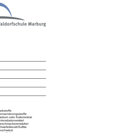
rbstoffe
nservierungsstoffe
trium oder Kaliumnitrat
tioxidationsmittel
schmacksverstärker
hwefeldioxid/Sulfite
schwärzt