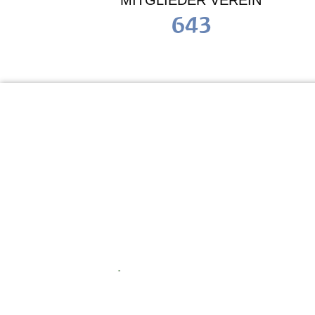
MITGLIEDER VEREIN
643
KiTa