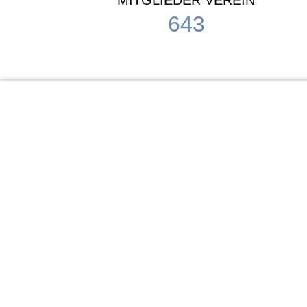
MITGLIEDER VEREIN
643
KiTa