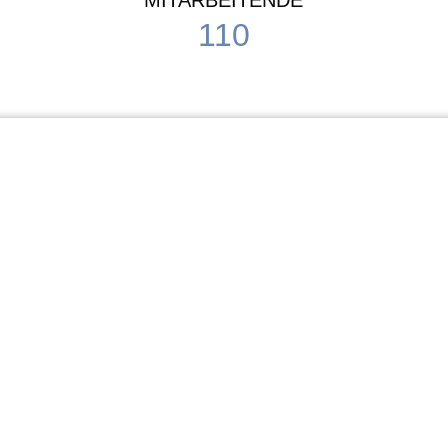
MITARBEITENDE
110
Schule