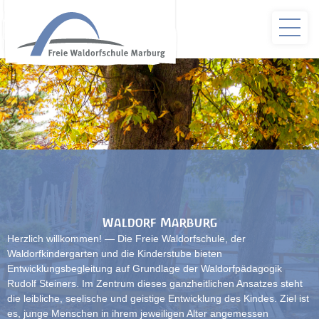
Waldorf Marburg
Herzlich willkommen! — Die Freie Waldorfschule, der
Waldorfkindergarten und die Kinderstube bieten
Entwicklungsbegleitung auf Grundlage der Waldorfpädagogik
Rudolf Steiners. Im Zentrum dieses ganzheitlichen Ansatzes steht
die leibliche, seelische und geistige Entwicklung des Kindes. Ziel ist
es, junge Menschen in ihrem jeweiligen Alter angemessen