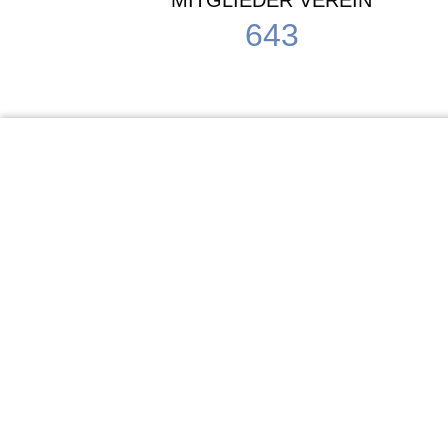
MITGLIEDER VEREIN
643
KiTa