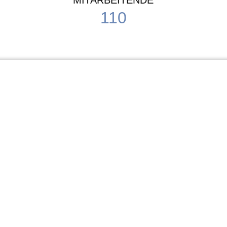
MITARBEITENDE
110
Schule