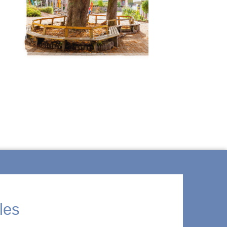
ÜBER WALDORF
les