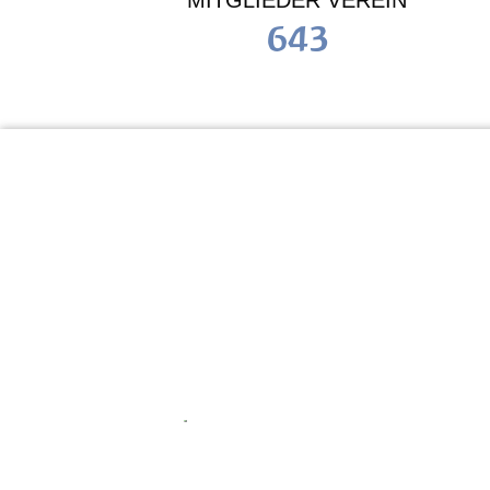
MITGLIEDER VEREIN
643
KiTa