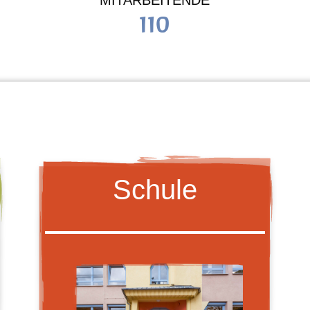
MITARBEITENDE
110
Schule