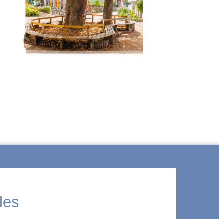
ÜBER WALDORF
les