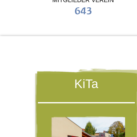
MITGLIEDER VEREIN
643
KiTa