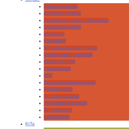
Stellenangebote
Schüler:in werden
Abschlüsse I Noten I Zeugnisse
Schulorganisation
Kollegium
Pädagogik
Schutzkonzept der Schule
Unter I Mittel I Oberstufe
Hauptunterricht
Fächerkanon
Hort
Hausaufgabenbegleitung
Förderbereich
Schulsozialarbeit
Schulärztin/Schularzt
Schulbeiträge
Alumniportal
KiTa