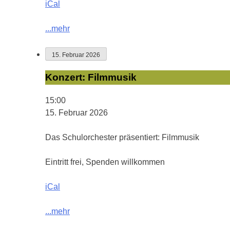
iCal
...mehr
15. Februar 2026
Konzert:
Konzert: Filmmusik
Filmmusik
15:00
15. Februar 2026
Das Schulorchester präsentiert: Filmmusik
Eintritt frei, Spenden willkommen
iCal
...mehr