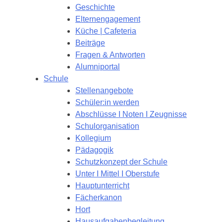
Geschichte
Elternengagement
Küche | Cafeteria
Beiträge
Fragen & Antworten
Alumniportal
Schule
Stellenangebote
Schüler:in werden
Abschlüsse I Noten I Zeugnisse
Schulorganisation
Kollegium
Pädagogik
Schutzkonzept der Schule
Unter I Mittel I Oberstufe
Hauptunterricht
Fächerkanon
Hort
Hausaufgabenbegleitung