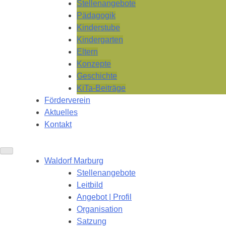
Stellenangebote
Pädagogik
Kinderstube
Kindergarten
Eltern
Konzepte
Geschichte
KiTa-Beiträge
Förderverein
Aktuelles
Kontakt
Waldorf Marburg
Stellenangebote
Leitbild
Angebot | Profil
Organisation
Satzung