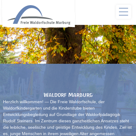
Waldorf Marburg
Herzlich willkommen! — Die Freie Waldorfschule, der
Waldorfkindergarten und die Kinderstube bieten
Entwicklungsbegleitung auf Grundlage der Waldorfpädagogik
Rudolf Steiners. Im Zentrum dieses ganzheitlichen Ansatzes steht
die leibliche, seelische und geistige Entwicklung des Kindes. Ziel ist
es, junge Menschen in ihrem jeweiligen Alter angemessen