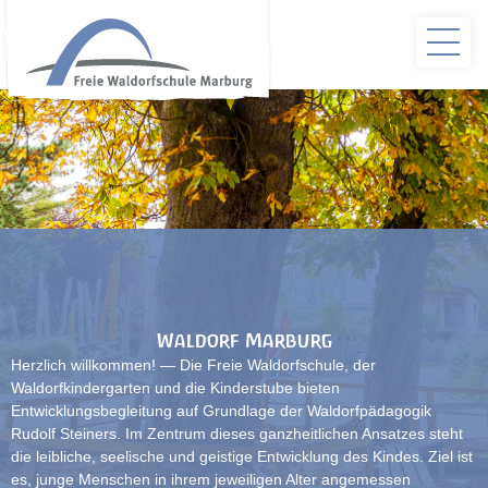
Waldorf Marburg
Herzlich willkommen! — Die Freie Waldorfschule, der
Waldorfkindergarten und die Kinderstube bieten
Entwicklungsbegleitung auf Grundlage der Waldorfpädagogik
Rudolf Steiners. Im Zentrum dieses ganzheitlichen Ansatzes steht
die leibliche, seelische und geistige Entwicklung des Kindes. Ziel ist
es, junge Menschen in ihrem jeweiligen Alter angemessen