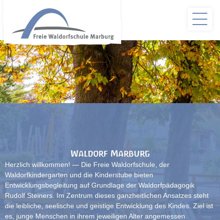
Waldorf Marburg
Herzlich willkommen! — Die Freie Waldorfschule, der
Waldorfkindergarten und die Kinderstube bieten
Entwicklungsbegleitung auf Grundlage der Waldorfpädagogik
Rudolf Steiners. Im Zentrum dieses ganzheitlichen Ansatzes steht
die leibliche, seelische und geistige Entwicklung des Kindes. Ziel ist
es, junge Menschen in ihrem jeweiligen Alter angemessen