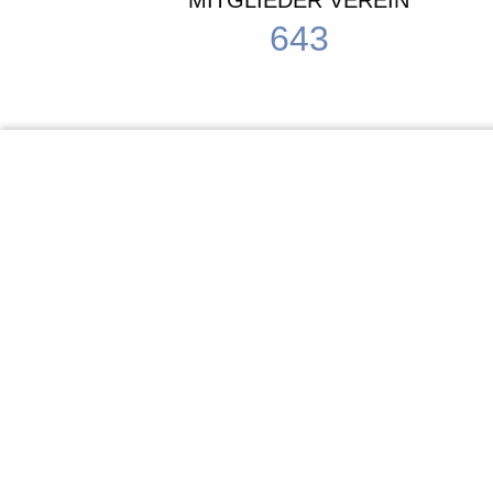
MITGLIEDER VEREIN
643
KiTa