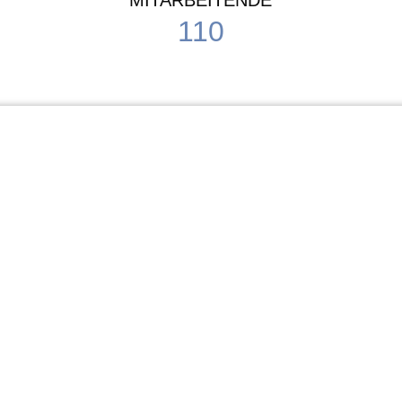
MITARBEITENDE
110
Schule