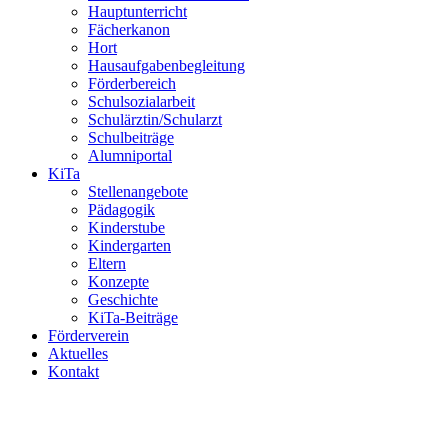
Hauptunterricht
Fächerkanon
Hort
Hausaufgabenbegleitung
Förderbereich
Schulsozialarbeit
Schulärztin/Schularzt
Schulbeiträge
Alumniportal
KiTa
Stellenangebote
Pädagogik
Kinderstube
Kindergarten
Eltern
Konzepte
Geschichte
KiTa-Beiträge
Förderverein
Aktuelles
Kontakt