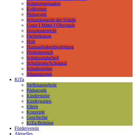
Schulorganisation
Kollegium
Pädagogik
Schutzkonzept der Schule
Unter I Mittel I Oberstufe
Hauptunterricht
Fächerkanon
Hort
Hausaufgabenbegleitung
Förderbereich
Schulsozialarbeit
Schulärztin/Schularzt
Schulbeiträge
Alumniportal
KiTa
Stellenangebote
Pädagogik
Kinderstube
Kindergarten
Eltern
Konzepte
Geschichte
KiTa-Beiträge
Förderverein
Aktuelles