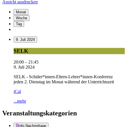
Ansicht
ausdrucken
Monat
Woche
Tag
9. Juli 2024
SELK
SELK
20:00
–
21:45
9. Juli 2024
SELK - Schüler*innen-Eltern-Lehrer*innen-Konferenz
jeden 2. Dienstag im Monat während der Unterrichtszeit
iCal
...mehr
Veranstaltungskategorien
Info Nachmittage