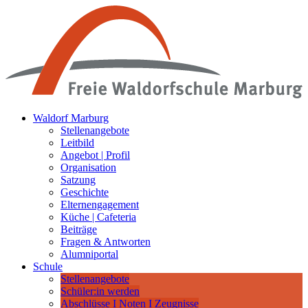
Waldorf Marburg
Stellenangebote
Leitbild
Angebot | Profil
Organisation
Satzung
Geschichte
Elternengagement
Küche | Cafeteria
Beiträge
Fragen & Antworten
Alumniportal
Schule
Stellenangebote
Schüler:in werden
Abschlüsse I Noten I Zeugnisse