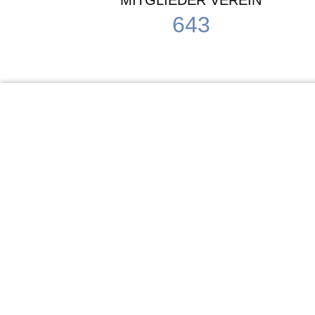
MITGLIEDER VEREIN
643
KiTa