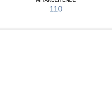
MITARBEITENDE
110
Schule