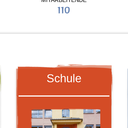
MITARBEITENDE
110
Schule