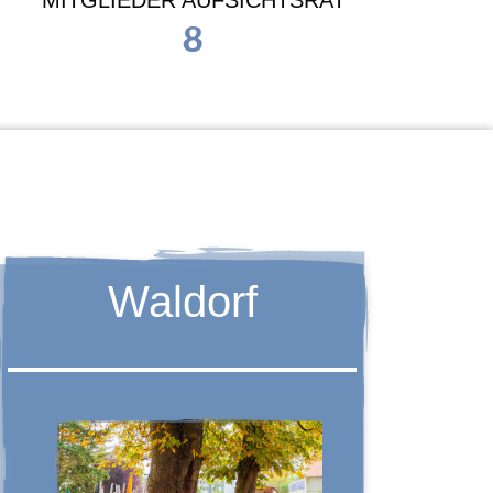
MITGLIEDER AUFSICHTSRAT
8
Waldorf