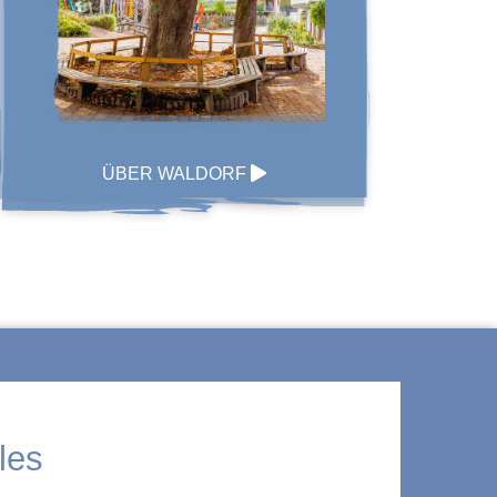
ÜBER WALDORF
les