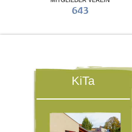
MITGLIEDER VEREIN
643
KiTa