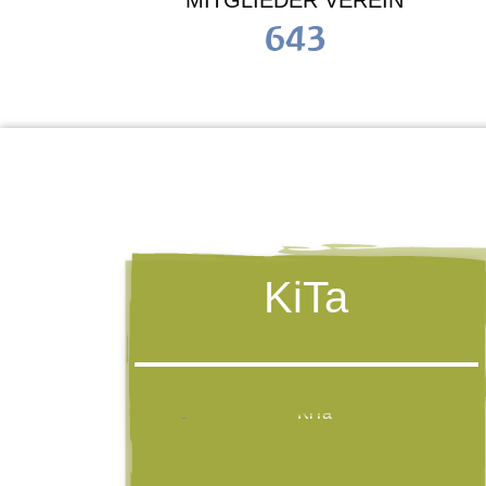
MITGLIEDER VEREIN
643
KiTa