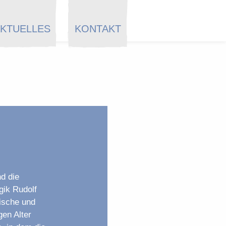
KTUELLES
KONTAKT
d die
gik Rudolf
lische und
gen Alter