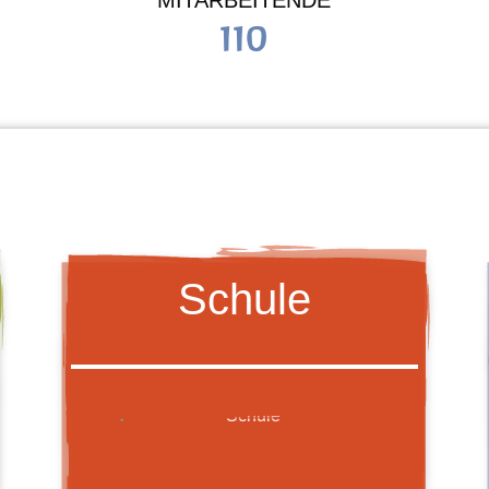
MITARBEITENDE
110
Schule