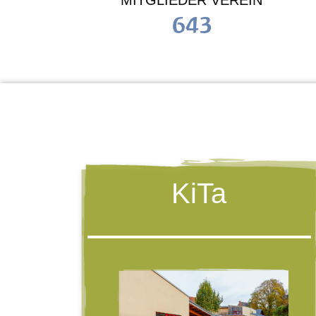
MITGLIEDER VEREIN
643
KiTa