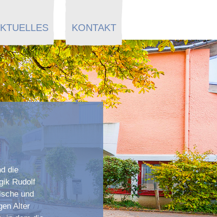
KTUELLES
KONTAKT
d die
gik Rudolf
lische und
gen Alter