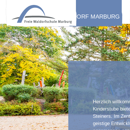
WALDORF MARBURG
Herzlich willkom
Kinderstube biet
Steiners. Im Zent
geistige Entwickl