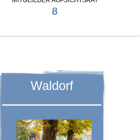
MITGLIEDER AUFSICHTSRAT
8
Waldorf