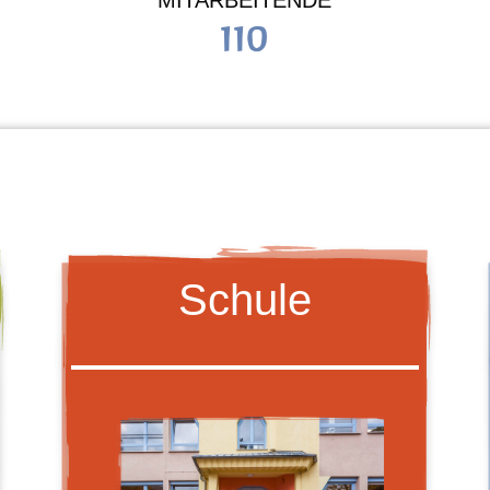
MITARBEITENDE
110
Schule