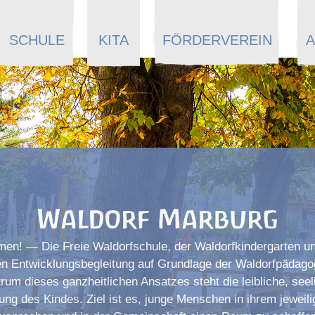
SCHULE
KITA
FÖRDERVEREIN
A
Waldorf Marburg
men! — Die Freie Waldorfschule, der Waldorfkindergarten un
en Entwicklungsbegleitung auf Grundlage der Waldorfpädago
rum dieses ganzheitlichen Ansatzes steht die leibliche, see
ung des Kindes. Ziel ist es, junge Menschen in ihrem jeweili