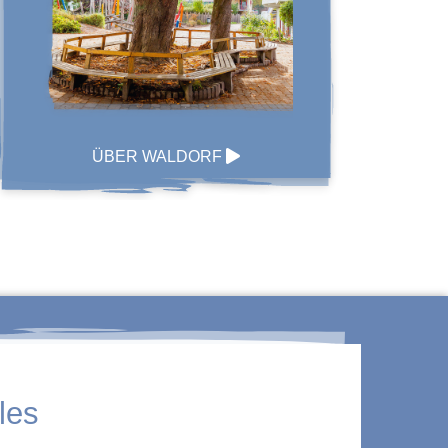
ÜBER WALDORF
les