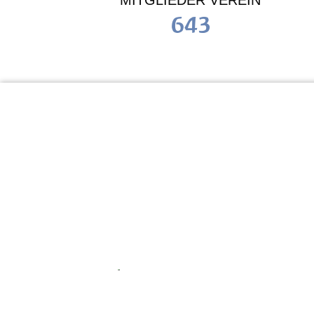
MITGLIEDER VEREIN
643
KiTa