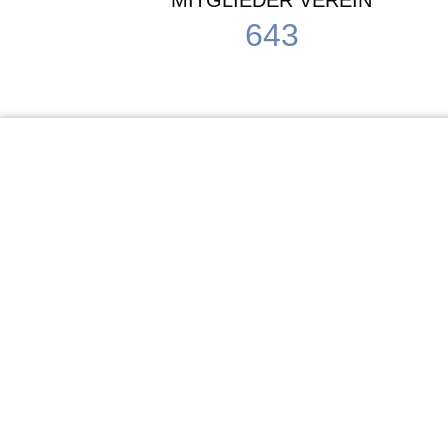
MITGLIEDER VEREIN
643
KiTa