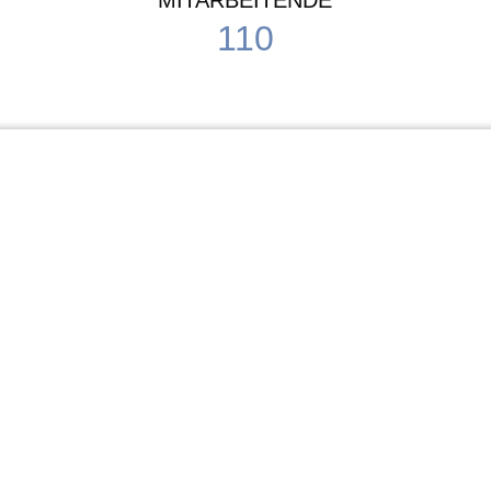
MITARBEITENDE
110
Schule