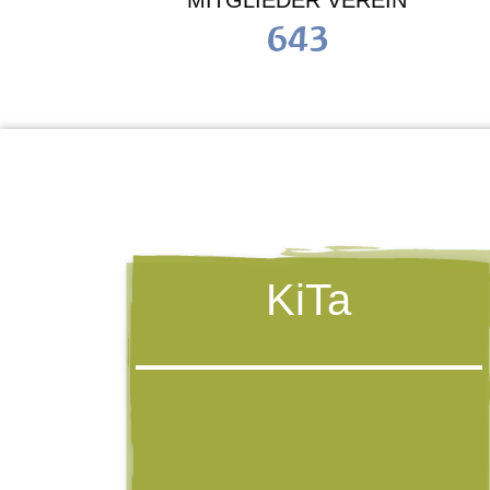
MITGLIEDER VEREIN
643
KiTa