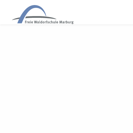
WALDORF MARBURG
Herzlich willkom
Kinderstube biet
Steiners. Im Zent
geistige Entwickl