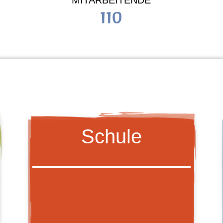
MITARBEITENDE
110
Schule