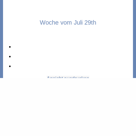
Woche vom Juli 29th
Zurück
Heute
Weiter
Ansicht
ausdrucken
29. Juli 2024