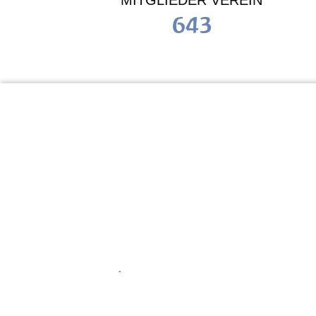
MITGLIEDER VEREIN
643
KiTa