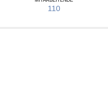
MITARBEITENDE
110
Schule