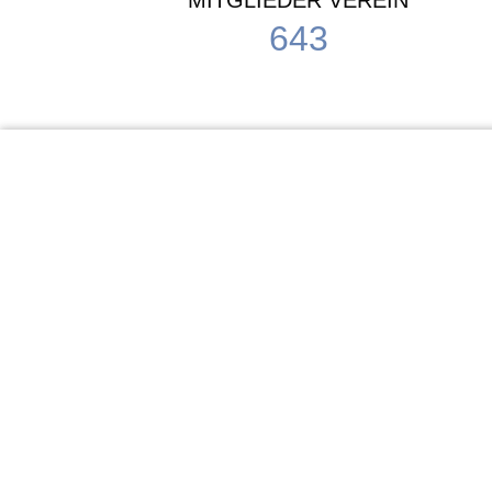
MITGLIEDER VEREIN
643
KiTa