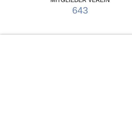
MITGLIEDER VEREIN
643
KiTa