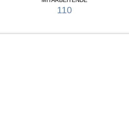
MITARBEITENDE
110
Schule