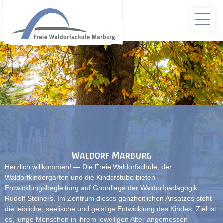
Waldorf Marburg
Herzlich willkommen! — Die Freie Waldorfschule, der
Waldorfkindergarten und die Kinderstube bieten
Entwicklungsbegleitung auf Grundlage der Waldorfpädagogik
Rudolf Steiners. Im Zentrum dieses ganzheitlichen Ansatzes steht
die leibliche, seelische und geistige Entwicklung des Kindes. Ziel ist
es, junge Menschen in ihrem jeweiligen Alter angemessen