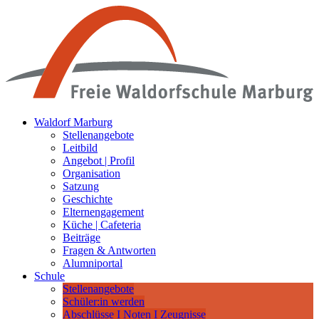
Waldorf Marburg
Stellenangebote
Leitbild
Angebot | Profil
Organisation
Satzung
Geschichte
Elternengagement
Küche | Cafeteria
Beiträge
Fragen & Antworten
Alumniportal
Schule
Stellenangebote
Schüler:in werden
Abschlüsse I Noten I Zeugnisse