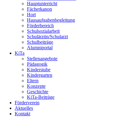
Hauptunterricht
Fächerkanon
Hort
Hausaufgabenbegleitung
Förderbereich
Schulsozialarbeit
Schulärztin/Schularzt
Schulbeiträge
Alumniportal
KiTa
Stellenangebote
Pädagogik
Kinderstube
Kindergarten
Eltern
Konzepte
Geschichte
KiTa-Beiträge
Förderverein
Aktuelles
Kontakt