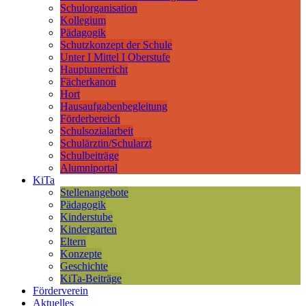
Schulorganisation
Kollegium
Pädagogik
Schutzkonzept der Schule
Unter I Mittel I Oberstufe
Hauptunterricht
Fächerkanon
Hort
Hausaufgabenbegleitung
Förderbereich
Schulsozialarbeit
Schulärztin/Schularzt
Schulbeiträge
Alumniportal
KiTa
Stellenangebote
Pädagogik
Kinderstube
Kindergarten
Eltern
Konzepte
Geschichte
KiTa-Beiträge
Förderverein
Aktuelles