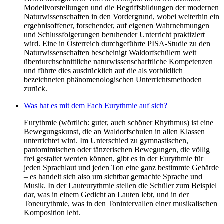
Modellvorstellungen und die Begriffsbildungen der modernen
Naturwissenschaften in den Vordergrund, wobei weiterhin ein
ergebnisoffener, forschender, auf eigenen Wahrnehmungen
und Schlussfolgerungen beruhender Unterricht praktiziert
wird. Eine in Österreich durchgeführte PISA-Studie zu den
Naturwissenschaften bescheinigt Waldorfschülern weit
überdurchschnittliche naturwissenscharftliche Kompetenzen
und führte dies ausdrücklich auf die als vorbildlich
bezeichneten phänomenologischen Unterrichtsmethoden
zurück.
Was hat es mit dem Fach Eurythmie auf sich?
Eurythmie (wörtlich: guter, auch schöner Rhythmus) ist eine
Bewegungskunst, die an Waldorfschulen in allen Klassen
unterrichtet wird. Im Unterschied zu gymnastischen,
pantomimischen oder tänzerischen Bewegungen, die völlig
frei gestaltet werden können, gibt es in der Eurythmie für
jeden Sprachlaut und jeden Ton eine ganz bestimmte Gebärde
– es handelt sich also um sichtbar gemachte Sprache und
Musik. In der Lauteurythmie stellen die Schüler zum Beispiel
dar, was in einem Gedicht an Lauten lebt, und in der
Toneurythmie, was in den Tonintervallen einer musikalischen
Komposition lebt.