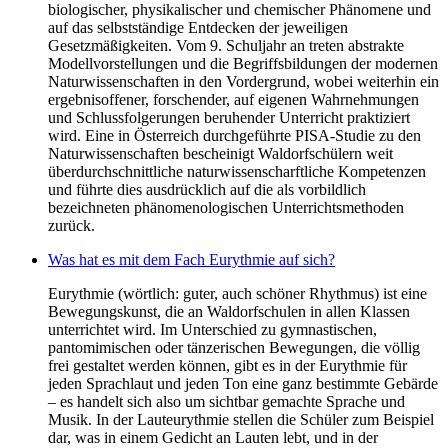
biologischer, physikalischer und chemischer Phänomene und
auf das selbstständige Entdecken der jeweiligen
Gesetzmäßigkeiten. Vom 9. Schuljahr an treten abstrakte
Modellvorstellungen und die Begriffsbildungen der modernen
Naturwissenschaften in den Vordergrund, wobei weiterhin ein
ergebnisoffener, forschender, auf eigenen Wahrnehmungen
und Schlussfolgerungen beruhender Unterricht praktiziert
wird. Eine in Österreich durchgeführte PISA-Studie zu den
Naturwissenschaften bescheinigt Waldorfschülern weit
überdurchschnittliche naturwissenscharftliche Kompetenzen
und führte dies ausdrücklich auf die als vorbildlich
bezeichneten phänomenologischen Unterrichtsmethoden
zurück.
Was hat es mit dem Fach Eurythmie auf sich?
Eurythmie (wörtlich: guter, auch schöner Rhythmus) ist eine
Bewegungskunst, die an Waldorfschulen in allen Klassen
unterrichtet wird. Im Unterschied zu gymnastischen,
pantomimischen oder tänzerischen Bewegungen, die völlig
frei gestaltet werden können, gibt es in der Eurythmie für
jeden Sprachlaut und jeden Ton eine ganz bestimmte Gebärde
– es handelt sich also um sichtbar gemachte Sprache und
Musik. In der Lauteurythmie stellen die Schüler zum Beispiel
dar, was in einem Gedicht an Lauten lebt, und in der