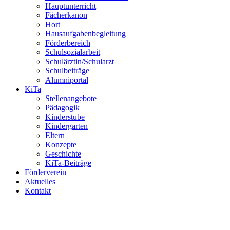
Hauptunterricht
Fächerkanon
Hort
Hausaufgabenbegleitung
Förderbereich
Schulsozialarbeit
Schulärztin/Schularzt
Schulbeiträge
Alumniportal
KiTa
Stellenangebote
Pädagogik
Kinderstube
Kindergarten
Eltern
Konzepte
Geschichte
KiTa-Beiträge
Förderverein
Aktuelles
Kontakt