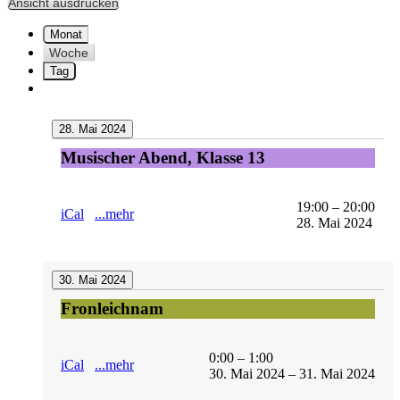
Ansicht
ausdrucken
Monat
Woche
Tag
28. Mai 2024
Musischer
Musischer Abend, Klasse 13
Abend,
Klasse
13
19:00
–
20:00
iCal
...mehr
28. Mai 2024
30. Mai 2024
Fronleichnam
Fronleichnam
0:00
–
1:00
iCal
...mehr
30. Mai 2024
–
31. Mai 2024