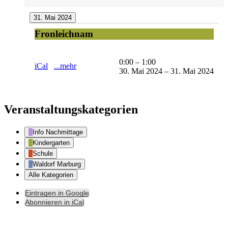
31. Mai 2024
Fronleichnam
Fronleichnam
0:00
–
1:00
iCal
...mehr
30. Mai 2024
–
31. Mai 2024
Veranstaltungskategorien
Info Nachmittage
Kindergarten
Schule
Waldorf Marburg
Alle Kategorien
Eintragen in
Google
Abonnieren in
iCal