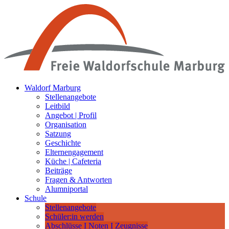
Waldorf Marburg
Stellenangebote
Leitbild
Angebot | Profil
Organisation
Satzung
Geschichte
Elternengagement
Küche | Cafeteria
Beiträge
Fragen & Antworten
Alumniportal
Schule
Stellenangebote
Schüler:in werden
Abschlüsse I Noten I Zeugnisse