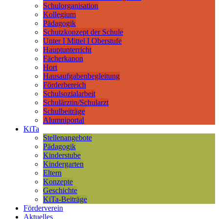
Schulorganisation
Kollegium
Pädagogik
Schutzkonzept der Schule
Unter I Mittel I Oberstufe
Hauptunterricht
Fächerkanon
Hort
Hausaufgabenbegleitung
Förderbereich
Schulsozialarbeit
Schulärztin/Schularzt
Schulbeiträge
Alumniportal
KiTa
Stellenangebote
Pädagogik
Kinderstube
Kindergarten
Eltern
Konzepte
Geschichte
KiTa-Beiträge
Förderverein
Aktuelles