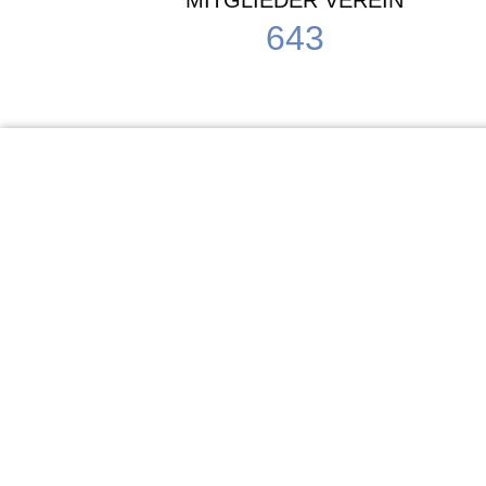
MITGLIEDER VEREIN
643
KiTa