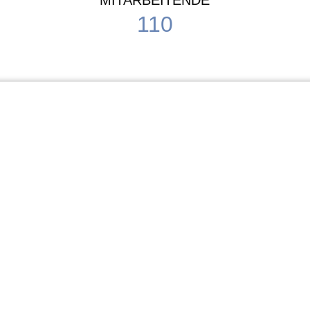
MITARBEITENDE
110
Schule