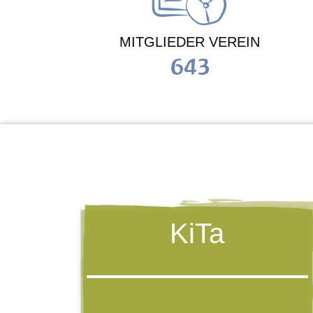
MITGLIEDER VEREIN
643
KiTa