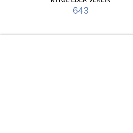
MITGLIEDER VEREIN
643
KiTa