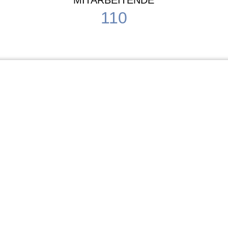
MITARBEITENDE
110
Schule