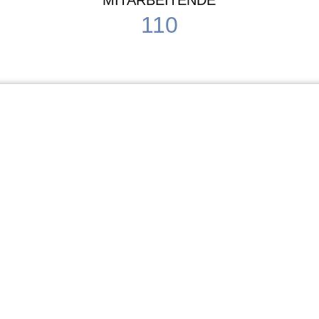
MITARBEITENDE
110
Schule