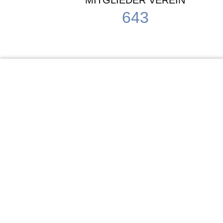
MITGLIEDER VEREIN
643
KiTa