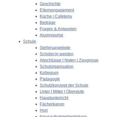
Geschichte
Elternengagement
Küche | Cafeteria
Beiträge
Fragen & Antworten
Alumniportal
Schule
Stellenangebote
Schüler:in werden
Abschlüsse I Noten I Zeugnisse
Schulorganisation
Kollegium
Pädagogik
Schutzkonzept der Schule
Unter I Mittel I Oberstufe
Hauptunterricht
Fächerkanon
Hort
Hausaufgabenbegleitung