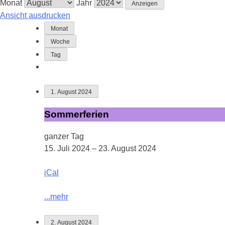
Monat
Jahr
Ansicht
ausdrucken
Monat
Woche
Tag
1. August 2024
Sommerferien
Sommerferien
ganzer Tag
15. Juli 2024
–
23. August 2024
iCal
...mehr
2. August 2024