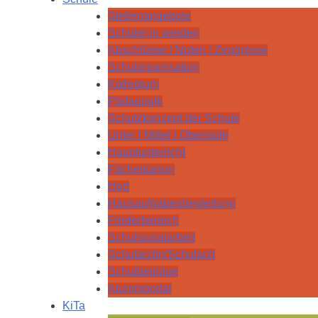
Stellenangebote
Schüler:in werden
Abschlüsse I Noten I Zeugnisse
Schulorganisation
Kollegium
Pädagogik
Schutzkonzept der Schule
Unter I Mittel I Oberstufe
Hauptunterricht
Fächerkanon
Hort
Hausaufgabenbegleitung
Förderbereich
Schulsozialarbeit
Schulärztin/Schularzt
Schulbeiträge
Alumniportal
KiTa