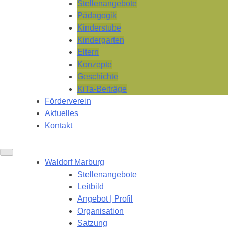
Stellenangebote
Pädagogik
Kinderstube
Kindergarten
Eltern
Konzepte
Geschichte
KiTa-Beiträge
Förderverein
Aktuelles
Kontakt
Waldorf Marburg
Stellenangebote
Leitbild
Angebot | Profil
Organisation
Satzung